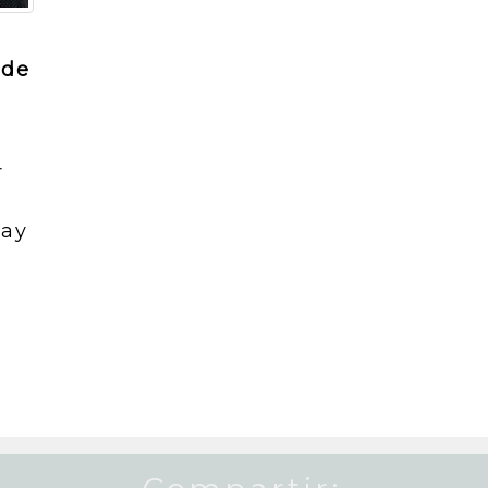
 de
r
hay
n