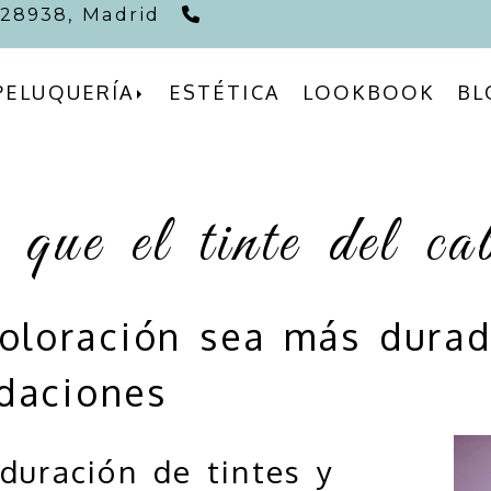
91 617 57 52
,
28938,
Madrid
PELUQUERÍA
ESTÉTICA
LOOKBOOK
BL
que el tinte del ca
coloración sea más durad
daciones
 duración de tintes y