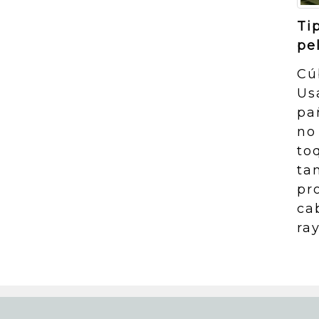
Ti
pe
Cú
Us
pa
no
to
ta
pr
ca
ra