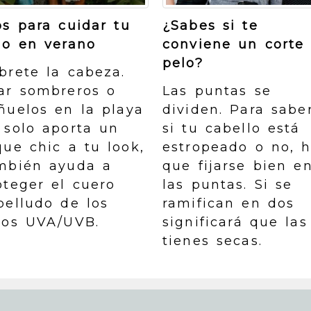
ps para cuidar tu
¿Sabes si te
lo en verano
conviene un corte
pelo?
brete la cabeza.
ar sombreros o
Las puntas se
ñuelos en la playa
dividen. Para sabe
 solo aporta un
si tu cabello está
que chic a tu look,
estropeado o no, 
mbién ayuda a
que fijarse bien e
oteger el cuero
las puntas. Si se
belludo de los
ramifican en dos
yos UVA/UVB.
significará que las
tienes secas.